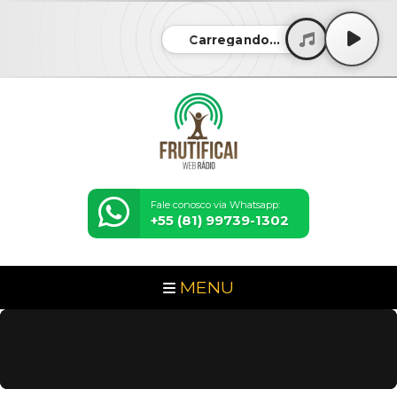
Carregando...
Fale conosco via Whatsapp:
+55 (81) 99739-1302
MENU