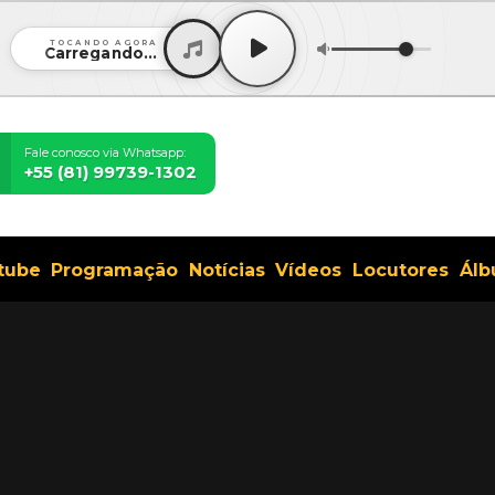
TOCANDO AGORA
Carregando...
Fale conosco via Whatsapp:
+55 (81) 99739-1302
tube
Programação
Notícias
Vídeos
Locutores
Álb