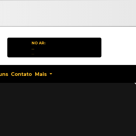
NO AR:
...
...
uns
Contato
Mais