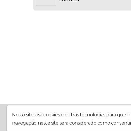
Web Rádio Frutificai - a rádio do coração de Deus
Nosso site usa cookies e outras tecnologias para que 
navegação neste site será considerado como consenti
Webradiofrutificai