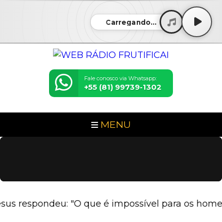
Carregando...
Fale conosco via Whatsapp:
+55 (81) 99739-1302
MENU
 respondeu: "O que é impossível para os homens é 