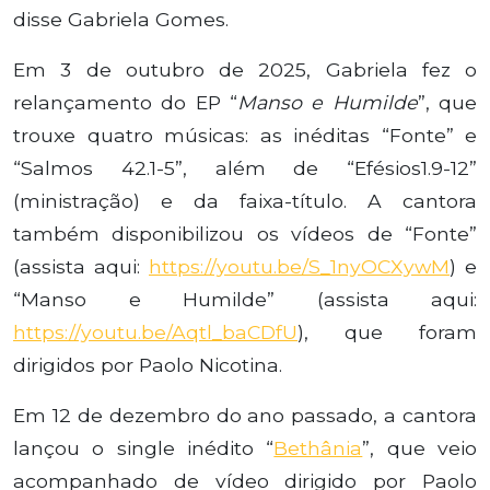
disse Gabriela Gomes.
Em 3 de outubro de 2025, Gabriela fez o
relançamento do EP “
Manso e Humilde
”, que
trouxe quatro músicas: as inéditas “Fonte” e
“Salmos 42.1-5”, além de “Efésios1.9-12”
(ministração) e da faixa-título. A cantora
também disponibilizou os vídeos de “Fonte”
(assista aqui:
https://youtu.be/S_1nyOCXywM
) e
“Manso e Humilde” (assista aqui:
https://youtu.be/Aqtl_baCDfU
), que foram
dirigidos por Paolo Nicotina.
Em 12 de dezembro do ano passado, a cantora
lançou o single inédito “
Bethânia
”, que veio
acompanhado de vídeo dirigido por Paolo