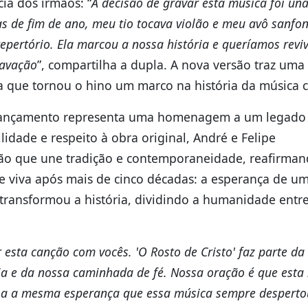
ia dos irmãos: “
A decisão de gravar esta música foi un
s de fim de ano, meu tio tocava violão e meu avô sanfon
repertório. Ela marcou a nossa história e queríamos revi
ravação
”, compartilha a dupla. A nova versão traz uma
 que tornou o hino um marco na história da música cr
 lançamento representa uma homenagem a um legado
idade e respeito à obra original, André e Felipe
ão que une tradição e contemporaneidade, reafirman
viva após mais de cinco décadas: a esperança de um
e transformou a história, dividindo a humanidade entr
esta canção com vocês. 'O Rosto de Cristo' faz parte da
ia e da nossa caminhada de fé. Nossa oração é que esta
soa a mesma esperança que essa música sempre despert