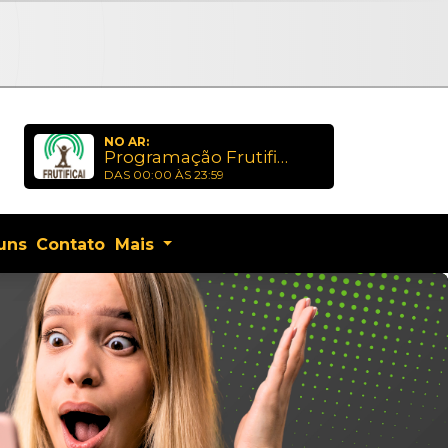
s
NO AR:
Programação Frutificai
DAS 00:00 ÀS 23:59
uns
Contato
Mais