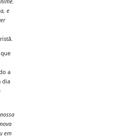
ânime.
a, e
ver
istã.
 que
do a
 dia
e
 nossa
 nova
ou em