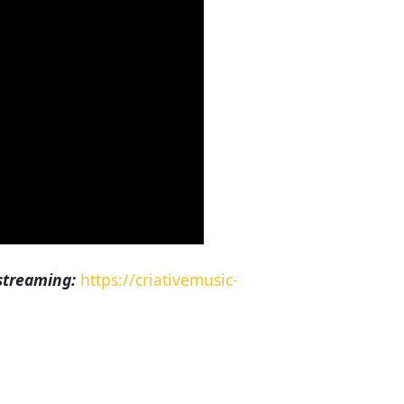
streaming:
https://criativemusic-