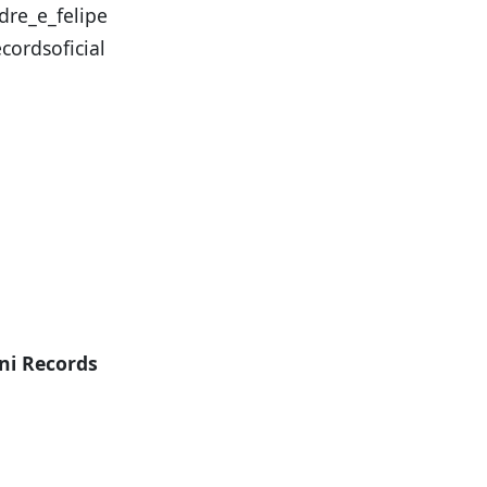
re_e_felipe
ordsoficial
ni Records