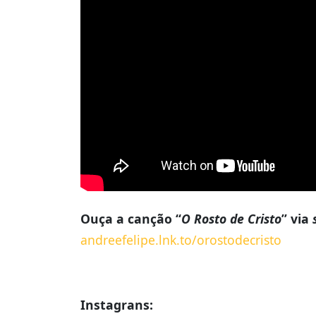
Ouça a canção “
O Rosto de Cristo
” via
andreefelipe.lnk.to/orostodecristo
Instagrans: