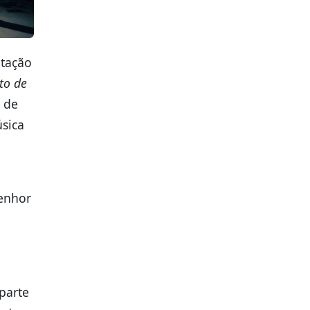
etação
to de
a de
úsica
Senhor
parte