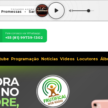
TOCANDO AGORA
omessas • Sarah Beatriz feat. Samuel Messias - Promessa
Fale conosco via Whatsapp:
+55 (81) 99739-1302
tube
Programação
Notícias
Vídeos
Locutores
Álb