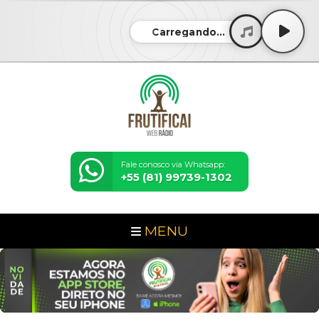
Carregando...
Fale conosco via Whatsapp:
+55 (81) 99739-1302
MENU