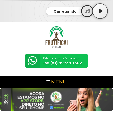
Carregando...
Fale conosco via Whatsapp:
+55 (81) 99739-1302
MENU